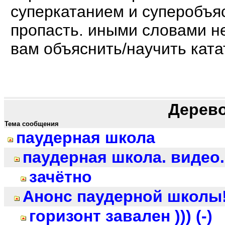
суперкатанием и суперобъяс
пропасть. иными словами н
вам объяснить/научить катат
Дерев
Тема сообщения
паудерная школа
паудерная школа. видео.
зачётно
Анонс паудерной школы
горизонт завален ))) (-)