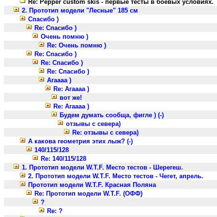
Re: Pepper custom skis - первые тесты в боевых условиях.
2. Прототип модели "Лесные" 185 см
Спасибо )
Re: Спасибо )
Очень помню )
Re: Очень помню )
Re: Спасибо )
Re: Спасибо )
Re: Спасибо )
Агаааа )
Re: Агаааа )
вот же!
Re: Агаааа )
Будем думать сообща, фигле ) (-)
отзывы с севера)
Re: отзывы с севера)
А какова геометрия этих лыж? (-)
140/115/128
Re: 140/115/128
1. Прототип модели W.T.F. Место тестов - Шерегеш.
2. Прототип модели W.T.F. Место тестов - Чегет, апрель.
Прототип модели W.T.F. Красная Поляна
Re: Прототип модели W.T.F. (ОФФ)
?
Re: ?