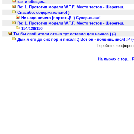
как и обещал...
Re: 1. Прототип модели W.T.F. Место тестов - Шерегеш.
Спасибо, содержательно! )
Не надо ничего [портить]! :) Супер-лыжа!
Re: 1. Прототип модели W.T.F. Место тестов - Шерегеш.
154/128/150
Ты бы свой чтоли отзыв тут оставил для начала ) (-)
Дык я его до сих пор и писал! :) Вот он - появившийся! :P (-
Перейти к конферен
На лыжах с гор...