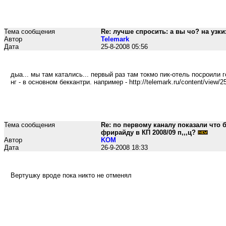
Тема сообщения
Re: лучше спросить: а вы чо? на узки
Автор
Telemark
Дата
25-8-2008 05:56
дыа... мы там катались... первый раз там токмо пик-отель посроили г
нг - в основном беккантри. например - http://telemark.ru/content/view/2
Тема сообщения
Re: по первому каналу показали что 
фрирайду в КП 2008/09 п,,,ц?
Автор
KOM
Дата
26-9-2008 18:33
Вертушку вроде пока никто не отменял