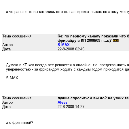
а чо раньше то вы катались што-ль на ширикох лыжах по этому месту
Тема сообщения
Re: по первому каналу показали что 
фрирайду в КП 2008/09 п,,,ц?
Автор
S MAX
Дата
22-8-2008 02:45
Думаю в КП как всегда все решается в онлайне, т.е. предсказывать 
уверенностью - за фрирайдом ходить с каждым годом приходится да
S MAX
Тема сообщения
лучше спросить: а вы чо? на узких т
Автор
Alevs
Дата
22-8-2008 14:27
а с фрипяткой?