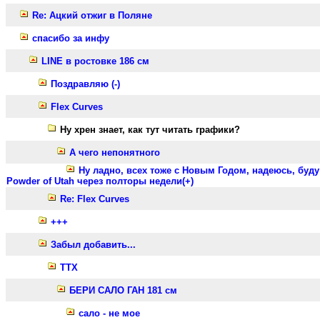
Re: Ацкий отжиг в Поляне
спасибо за инфу
LINE в ростовке 186 см
Поздравляю (-)
Flex Curves
Ну хрен знает, как тут читать графики?
А чего непонятного
Ну ладно, всех тоже с Новым Годом, надеюсь, буду
Powder of Utah через полторы недели(+)
Re: Flex Curves
+++
Забыл добавить...
ТТХ
БЕРИ САЛО ГАН 181 см
сало - не мое