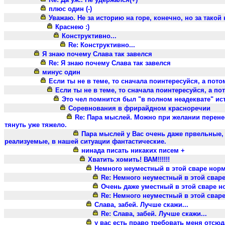
плюс один (-)
Уважаю. Не за историю на горе, конечно, но за такой 
Краснею :)
Конструктивно...
Re: Конструктивно...
Я знаю почему Слава так завелся
Re: Я знаю почему Слава так завелся
минус один
Если ты не в теме, то сначала поинтересуйся, а пот
Если ты не в теме, то сначала поинтересуйся, а п
Это чел помнится был "в полном неадеквате" ист
Соревнования в фрирайдном красноречии
Re: Пара мыслей. Можно при желании перенест
тянуть уже тяжело.
Пара мыслей у Вас очень даже првельные, 
реализуемые, в нашей ситуации фантастические.
нинада писать никаких писем +
Хватить хомить! ВАМ!!!!!!
Немного неуместный в этой сваре норм
Re: Немного неуместный в этой свар
Очень даже уместный в этой сваре н
Re: Немного неуместный в этой свар
Слава, забей. Лучше скажи...
Re: Слава, забей. Лучше скажи...
у вас есть право требовать меня отсюд