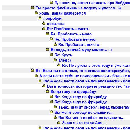
Я, конечно, хотел написать про Байдаев
Ты просто флеймишь не поделу и уперся. :-)
хошь, давай разберемся
попробуй
пожалста
Re: Пробовать нечего.
Re: Пробовать нечего.
Re: Пробовать нечего.
Re: Пробовать нечего.
Володь, кончай муку молоть. :-)
Re: Круть
Тлен :)
Re: По лужам в этом году я уже кат
Re: Если ты не в теме, то сначала поинтересуйся
А если вести себя не почеловечески - больше 
Re: А если вести себя не почеловечески - б
Вы в точности повторяете реакцию тех, "кт
Когда гиду по фрирайду
Re: Когда гиду по фрирайду
Re: Когда гиду по фрирайду
Та-ак, значит бисер? Перед лыжнегам
Вы меня вообще не слышите...
Re: Вы меня вообще не слышите...
Знаю я кто такая Аня...
Re: А если вести себя не почеловечески - б