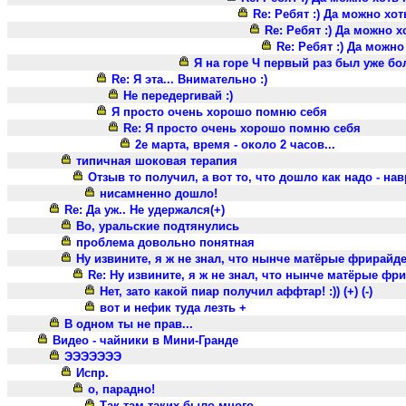
Re: Ребят :) Да можно хоть
Re: Ребят :) Да можно хо
Re: Ребят :) Да можно 
Я на горе Ч первый раз был уже б
Re: Я эта... Внимательно :)
Не передергивай :)
Я просто очень хорошо помню себя
Re: Я просто очень хорошо помню себя
2е марта, время - около 2 часов...
типичная шоковая терапия
Отзыв то получил, а вот то, что дошло как надо - навр
нисамненно дошло!
Re: Да уж.. Не удержался(+)
Во, уральские подтянулись
проблема довольно понятная
Ну извините, я ж не знал, что нынче матёрые фрирайд
Re: Ну извините, я ж не знал, что нынче матёрые фр
Нет, зато какой пиар получил аффтар! :)) (+) (-)
вот и нефик туда лезть +
В одном ты не прав...
Видео - чайники в Мини-Гранде
ЭЭЭЭЭЭЭ
Испр.
о, парадно!
Так там таких было много