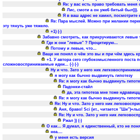
Re: у вас есть право требовать меня
Лис, смоти а он уже6 битый был))).
Я в ваш адрес не хамил, посмотрите 
Re: Пара мыслей. Можно при желании перен
эту тянуть уже тяжело.
+1) (-)
Забавно смотреть, как прикручиваются левые т
Где ж они "левые" ? Процитирую...
Потому и левые, что...
Ваще не понял о чём это вы и при чём здесь кру
+1. У автора сего глубокомысленного поста 
сложновоспринимаемые идеи... (-) (-)
Ну и что. Зато у него ник легковоспринима
я могу как бычно выдвинуть гипотезу
Re: я могу как бычно выдвинуть гипоте
Падонки-стайл
да, эта гипотеза мне тоже ндравицца!
Re: я могу как бычно выдвинуть гипоте
Re: Ну и что. Зато у него ник легковоспр
Аня, браво! Sci (ит., читается "Ши")=лыж
Re: Ну и что. Зато у него ник легковос
Ржал )) (-)
О как... Я думал, я единственный, кто не понял
неа....
у меня есть версия