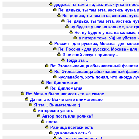
дядька, ты там этта, акстись чутка и поо
Re: дядька, ты там этта, акстись чутка 
Re: дядька, ты там этта, акстись чутк
Re: дядька, ты там этта, акстись чу
ну будете у нас на калыме, как гр
Re: ну будете у нас на калыме, 
в питере тоже. :-))) но уйство
Россия - для русских, Москва - для москв
Re: Россия - для русских, Москва - для
Я не свой лозунг привожу...
Тогда эта...
Re: Этоназываицца абыкнавенный фашизм
Re: Этоназываицца абыкнавенный фашиз
нуславабогу, хоть понял, что иногда лу
Re: Дипломатия
Re: Дипломатия
Re: Можно было написать то же самое
Да нет это Вы читайте внимательно
Я эта... Внимательно :)
интересно узнать
Автор поста или ролика?
поста
Разница всетаки есть
да конечно есть :)
Re: да конечно есть :)