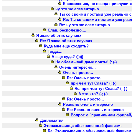
К сожалению, не всегда прислушива
ну это же елементарно
Ты со своими постами уже реально с
Re: Ты со своими постами уже реал
Re: ну это же елементарно
Слав, бесполезно....
Я знаю об этих случаях
Re: Я знаю об этих случаях
Куда мне еще сходить?
Тогда....
А еще куда? :)))))
Не обламывай даме понты! (: (-)
Очень интересно...
Очень просто...
Re: Очень просто...
при чем тут Слава? (: (-)
Re: при чем тут Слава? (: (-)
А это кто? (-; (-)
Re: Очень просто...
Реально очень интересно
Re: Реально очень интересно
Вопрос о "правильном фрирайде
Дипломатия
Этоназываицца абыкнавенный фашизм.
Re: Этоназываицца абыкнавенный фашизм