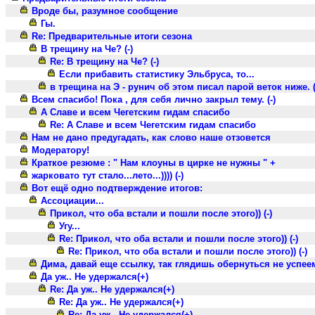
Вроде бы, разумное сообщение
Гы.
Re: Предварительные итоги сезона
В трещину на Че? (-)
Re: В трещину на Че? (-)
Если прибавить статистику Эльбруса, то...
в трещина на Э - рунич об этом писал парой веток ниже. (
Всем спасибо! Пока , для себя лично закрыл тему. (-)
А Славе и всем Чегетским гидам спасибо
Re: А Славе и всем Чегетским гидам спасибо
Нам не дано предугадать, как слово наше отзовется
Модератору!
Краткое резюме : " Нам клоуны в цирке не нужны " +
жарковато тут стало...лето...)))) (-)
Вот ещё одно подтверждение итогов:
Ассоциации...
Прикол, что оба встали и пошли после этого)) (-)
Угу...
Re: Прикол, что оба встали и пошли после этого)) (-)
Re: Прикол, что оба встали и пошли после этого)) (-)
Дима, давай еще ссылку, так глядишь обернуться не успеем - зи
Да уж.. Не удержался(+)
Re: Да уж.. Не удержался(+)
Re: Да уж.. Не удержался(+)
Re: Да уж.. Не удержался(+)