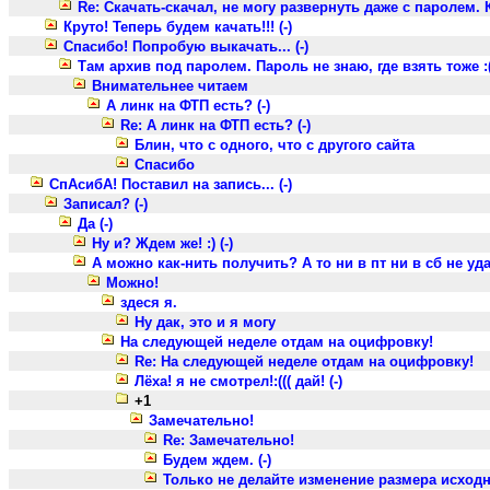
Re: Скачать-скачал, не могу развернуть даже с паролем. К
Круто! Теперь будем качать!!! (-)
Спасибо! Попробую выкачать... (-)
Там архив под паролем. Пароль не знаю, где взять тоже :( 
Внимательнее читаем
А линк на ФТП есть? (-)
Re: А линк на ФТП есть? (-)
Блин, что с одного, что с другого сайта
Спасибо
СпАсибА! Поставил на запись... (-)
Записал? (-)
Да (-)
Ну и? Ждем же! :) (-)
А можно как-нить получить? А то ни в пт ни в сб не уда
Можно!
здеся я.
Ну дак, это и я могу
На следующей неделе отдам на оцифровку!
Re: На следующей неделе отдам на оцифровку!
Лёха! я не смотрел!:((( дай! (-)
+1
Замечательно!
Re: Замечательно!
Будем ждем. (-)
Только не делайте изменение размера исход