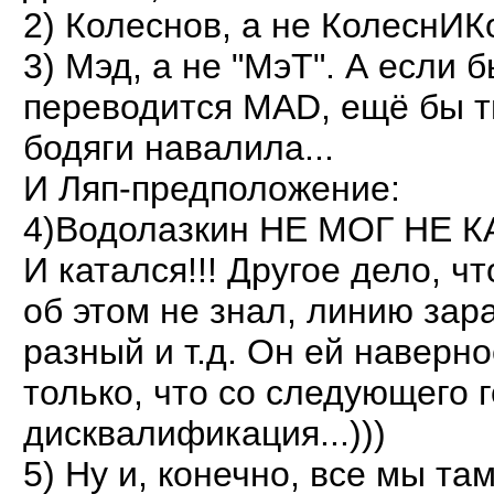
2) Колеснов, а не КолеснИК
3) Мэд, а не "МэТ". А если 
переводится MAD, ещё бы т
бодяги навалила...
И Ляп-предположение:
4)Водолазкин НЕ МОГ НЕ К
И катался!!! Другое дело, ч
об этом не знал, линию зара
разный и т.д. Он ей наверно
только, что со следующего г
дисквалификация...)))
5) Ну и, конечно, все мы там