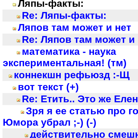
Ляпы-факты:
Re: Ляпы-факты:
Ляпов там может и нет
Re: Ляпов там может и
математика - наука
экспериментальная! (тм)
коннекшн рефьюзд :-Щ
вот текст (+)
Re: Етить.. Это же Елена
Зря я ее статью про 
Юмора убрал ;-) (-)
действительно смеш