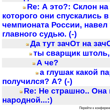
Re: А это?: Склон на
которого они спускались 
чемпионата России, навел 
главного судью. (-)
Да тут зачОт на зачО
ты сварщик штоль, д
А че?
а глушак какой п
получился? А? (-)
Re: Не страшно.. Она
народной...:)
Перейти к конферен