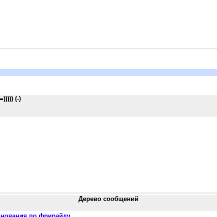
))) (-)
Дерево сообщений
евнования по фрирайду