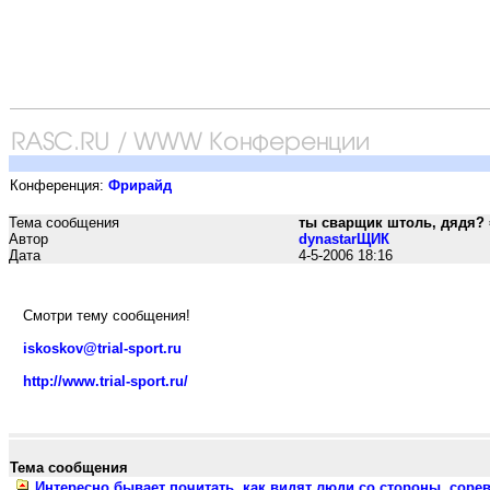
Конференция:
Фрирайд
Тема сообщения
ты сварщик штоль, дядя? =))
Автор
dynastarЩИК
Дата
4-5-2006 18:16
Смотри тему сообщения!
iskoskov@trial-sport.ru
http://www.trial-sport.ru/
Тема сообщения
Интересно бывает почитать, как видят люди со стороны, сор