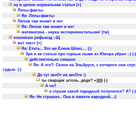
ну в целом нормальная статья (+)
Ляпы-факты:
Re: Ляпы-факты:
Ляпов там может и нет
Re: Ляпов там может и нет
математика - наука экспериментальная! (тм)
коннекшн рефьюзд :-Щ
вот текст (+)
Re: Етить.. Это же Елена Шпиз.... (-)
Зря я ее статью про горные лыжи из Юмора убрал ;-) (-)
действительно смешно
Re: А это?: Склон на Эльбрусе, с которого они сп
судью. (-)
Да тут зачОт на зачОте :)
ты сварщик штоль, дядя? =))))) (-)
А че?
а глушак какой парадный получился? А? (-)
Re: Не страшно.. Она в памяти народной...:)