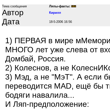
Тема сообщения
Ляпы-факты:
Автор
Кирилл
Дата
18-5-2006 16:56
1) ПЕРВАЯ в мире мМемори
МНОГО лет уже слева от вх
Домбай, Россия.
2) Колеснов, а не КолеснИК
3) Мэд, а не "МэТ". А если 
переводится MAD, ещё бы т
бодяги навалила...
И Ляп-предположение: