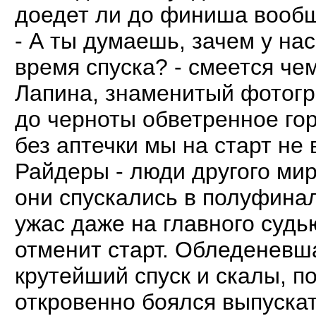
доедет ли до финиша вооб
- А ты думаешь, зачем у нас
время спуска? - смеется че
Лапина, знаменитый фотогр
до черноты обветренное го
без аптечки мы на старт не
Райдеры - люди другого мир
они спускались в полуфина
ужас даже на главного судь
отменит старт. Обледеневша
крутейший спуск и скалы, по
откровенно боялся выпускать