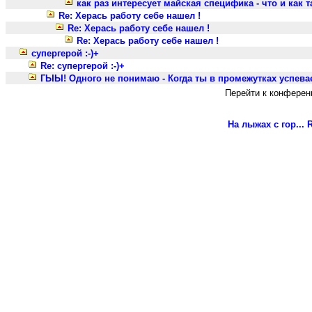
как раз интересует майская специфика - что и как та
Re: Херась работу себе нашел !
Re: Херась работу себе нашел !
Re: Херась работу себе нашел !
супергерой :-)+
Re: супергерой :-)+
ГЫЫ! Одного не понимаю - Когда ты в промежутках успева
Перейти к конферен
На лыжах с гор...