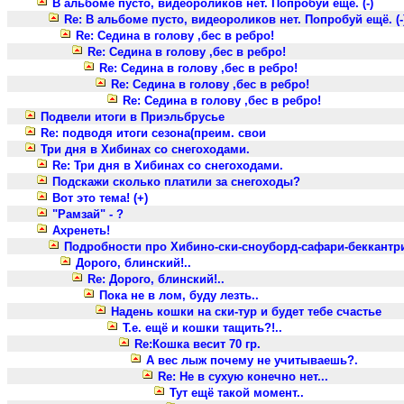
В альбоме пусто, видеороликов нет. Попробуй ещё. (-)
Re: В альбоме пусто, видеороликов нет. Попробуй ещё. (-
Re: Седина в голову ,бес в ребро!
Re: Седина в голову ,бес в ребро!
Re: Седина в голову ,бес в ребро!
Re: Седина в голову ,бес в ребро!
Re: Седина в голову ,бес в ребро!
Подвели итоги в Приэльбрусье
Re: подводя итоги сезона(преим. свои
Три дня в Хибинах со снегоходами.
Re: Три дня в Хибинах со снегоходами.
Подскажи сколько платили за снегоходы?
Вот это тема! (+)
"Рамзай" - ?
Ахренеть!
Подробности про Хибино-ски-сноуборд-сафари-беккантр
Дорого, блинский!..
Re: Дорого, блинский!..
Пока не в лом, буду лезть..
Надень кошки на ски-тур и будет тебе счастье
Т.е. ещё и кошки тащить?!..
Re:Кошка весит 70 гр.
А вес лыж почему не учитываешь?.
Re: Не в сухую конечно нет...
Тут ещё такой момент..