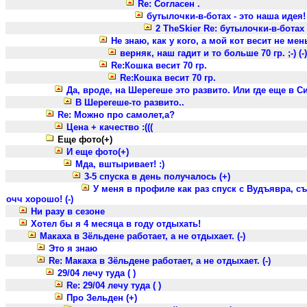
Re: Согласен .
бутылочки-в-ботах - это наша идея! ;
2 TheSkier Re: бутылочки-в-ботах -
Не знаю, как у кого, а мой кот весит не мен
верняк, наш гадит и то больше 70 гр. ;-) (-)
Re:Кошка весит 70 гр.
Re:Кошка весит 70 гр.
Да, вроде, на Шерегеше это развито. Или где еще в С
В Шерегеше-то развито..
Re: Можно про самолет,а?
Цена + качество :(((
Еще фото(+)
И еще фото(+)
Мда, вштыривает! :)
3-5 спуска в день получалось (+)
У меня в профиле как раз спуск с Вудъявра, съ
очч хорошо! (-)
Ни разу в сезоне
Хотел бы я 4 месяца в году отдыхать!
Макаха в Зёльдене работает, а не отдыхает. (-)
Это я знаю
Re: Макаха в Зёльдене работает, а не отдыхает. (-)
29/04 лечу туда ( )
Re: 29/04 лечу туда ( )
Про Зельден (+)