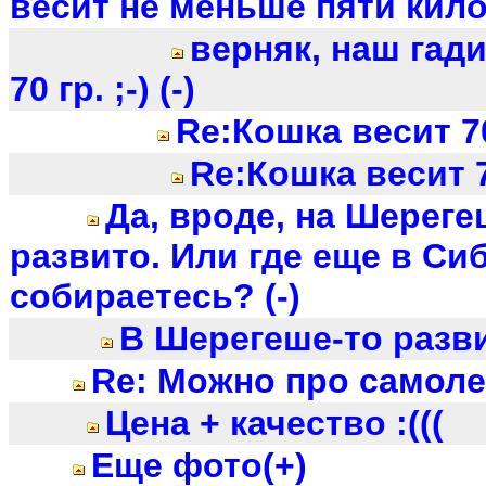
весит не меньше пяти килог
верняк, наш гад
70 гр. ;-) (-)
Re:Кошка весит 70
Re:Кошка весит 7
Да, вроде, на Шереге
развито. Или где еще в Си
собираетесь? (-)
В Шерегеше-то разви
Re: Можно про самоле
Цена + качество :(((
Еще фото(+)