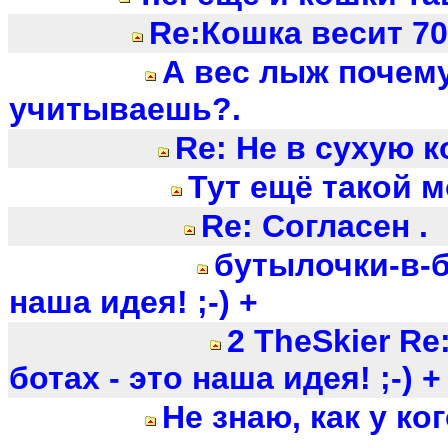
Re:Кошка весит 70
А вес лыж почему
учитываешь?.
Re: Не в сухую ко
Тут ещё такой м
Re: Согласен .
бутылочки-в-б
наша идея! ;-) +
2 TheSkier Re
ботах - это наша идея! ;-) +
Не знаю, как у ког