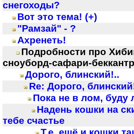
снегоходы?
Вот это тема! (+)
"Рамзай" - ?
Ахренеть!
Подробности про Хиби
сноуборд-сафари-беккант
Дорого, блинский!..
Re: Дорого, блинский!
Пока не в лом, буду 
Надень кошки на ски
тебе счастье
Т.е. ещё и кошки та