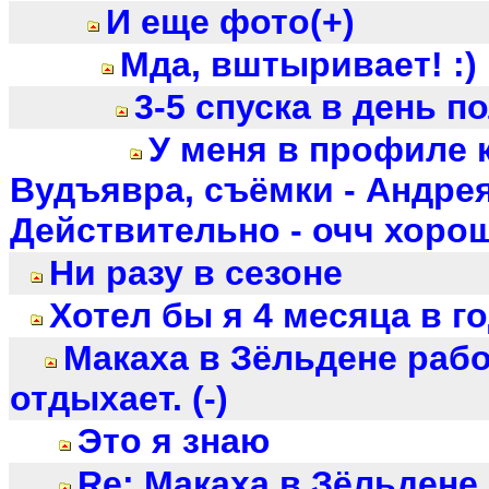
И еще фото(+)
Мда, вштыривает! :)
3-5 спуска в день п
У меня в профиле к
Вудъявра, съёмки - Андрея
Действительно - очч хорошо
Ни разу в сезоне
Хотел бы я 4 месяца в г
Макаха в Зёльдене работ
отдыхает. (-)
Это я знаю
Re: Макаха в Зёльдене 