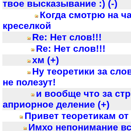
твое высказывание :) (-)
Когда смотрю на ч
креселкой
Re: Нет слов!!!
Re: Нет слов!!!
хм (+)
Ну теоретики за сло
не полезут!
и вообще что за ст
априорное деление (+)
Привет теоретикам о
Имхо непонимание вс