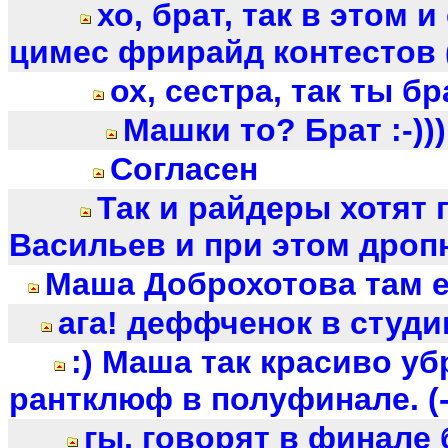
хо, брат, так в этом и
цимес фрирайд контестов 
ох, сестра, так ты бра
Машки то? Брат :-))) 
Согласен
Так и райдеры хотят 
Васильев и при этом дроп
Маша Доброхотова там ест
ага! деффченок в студию!
:) Маша так красиво уб
рантклюф в полуфинале. (-
гы, говорят в финале