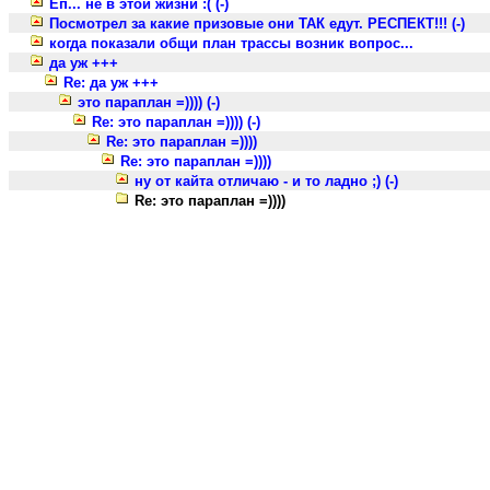
Еп... не в этой жизни :( (-)
Посмотрел за какие призовые они ТАК едут. РЕСПЕКТ!!! (-)
когда показали общи план трассы возник вопрос...
да уж +++
Re: да уж +++
это параплан =)))) (-)
Re: это параплан =)))) (-)
Re: это параплан =))))
Re: это параплан =))))
ну от кайта отличаю - и то ладно ;) (-)
Re: это параплан =))))