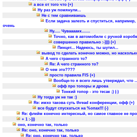
а все от того что (+)
Ну раз уж помянули...
Не с тем сравниваешь
Если задача залезть и спуститься, например,
очень
Ну..... Чуваааакк.......
Точно, как в автомобиле с ручной коробко
совершенно правильно :-)))) (+)
Пинцет... Надеюсь, ты шутил...
вывод то сделать конечно можно, но насколько
А чего странного то?
Re: А чего странного то?
О чем это????
просто правила FIS (+)
Вообще-то я всего лишь утверждал, что ..
офф про топоры и дрова
Тонкий топор - это тесак ;) (-)
Ну тогда уж не так :)
Re: имхо такова суть thread конференции, офф (+)
все будут спускаться на %опах!!! (-)
Re: флейм конечно интересный, но самое главное не про
+ 1 :-)))
оно, конечно так, только
Re: оно, конечно так, только
Re: оно, конечно так, только