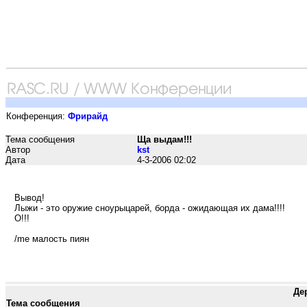
Конференция:
Фрирайд
Тема сообщения
Ща выдам!!!
Автор
kst
Дата
4-3-2006 02:02
Вывод!
Лыжи - это оружие сноурыцарей, борда - ожидающая их дама!!!!
О!!!
/me малость пиян
Де
Тема сообщения