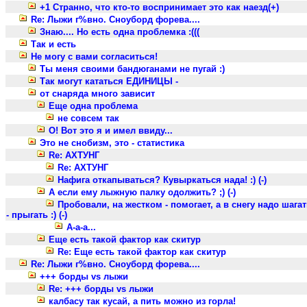
+1 Странно, что кто-то воспринимает это как наезд(+)
Re: Лыжи г%вно. Сноуборд форева....
Знаю.... Но есть одна проблемка :(((
Так и есть
Не могу с вами согласиться!
Ты меня своими бандюганами не пугай :)
Так могут кататься ЕДИНИЦЫ -
от снаряда много зависит
Еще одна проблема
не совсем так
О! Вот это я и имел ввиду...
Это не снобизм, это - статистика
Re: АХТУНГ
Re: АХТУНГ
Нафига откапываться? Кувыркаться нада! :) (-)
А если ему лыжную палку одолжить? ;) (-)
Пробовали, на жестком - помогает, а в снегу надо шагат
- прыгать :) (-)
А-а-а...
Еще есть такой фактор как скитур
Re: Еще есть такой фактор как скитур
Re: Лыжи г%вно. Сноуборд форева....
+++ борды vs лыжи
Re: +++ борды vs лыжи
калбасу так кусай, а пить можно из горла!