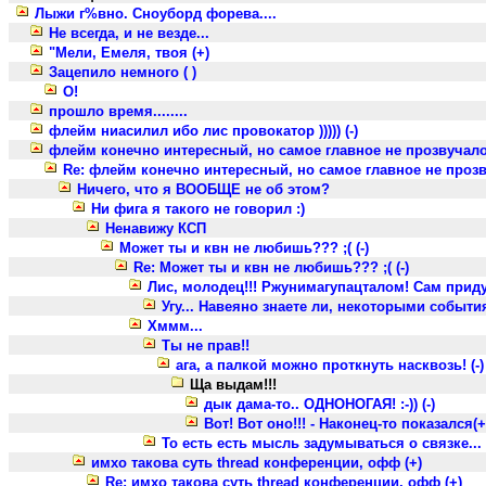
Лыжи г%вно. Сноуборд форева....
Не всегда, и не везде...
"Мели, Емеля, твоя (+)
Зацепило немного ( )
О!
прошло время........
флейм ниасилил ибо лис провокатор ))))) (-)
флейм конечно интересный, но самое главное не прозвучало
Re: флейм конечно интересный, но самое главное не прозв
Ничего, что я ВООБЩЕ не об этом?
Ни фига я такого не говорил :)
Ненавижу КСП
Может ты и квн не любишь??? ;( (-)
Re: Может ты и квн не любишь??? ;( (-)
Лис, молодец!!! Ржунимагупацталом! Сам приду
Угу... Навеяно знаете ли, некоторыми событиям
Хммм...
Ты не прав!!
ага, а палкой можно проткнуть насквозь! (-)
Ща выдам!!!
дык дама-то.. ОДНОНОГАЯ! :-)) (-)
Вот! Вот оно!!! - Наконец-то показался(+
То есть есть мысль задумываться о связке...
имхо такова суть thread конференции, офф (+)
Re: имхо такова суть thread конференции, офф (+)