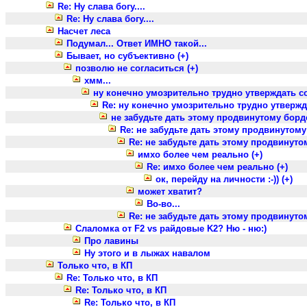
Re: Ну слава богу....
Re: Ну слава богу....
Насчет леса
Подумал... Ответ ИМНО такой...
Бывает, но субъективно (+)
позволю не согласиться (+)
хмм...
ну конечно умозрительно трудно утверждать со 
Re: ну конечно умозрительно трудно утвержда
не забудьте дать этому продвинутому борде
Re: не забудьте дать этому продвинутому
Re: не забудьте дать этому продвинуто
имхо более чем реально (+)
Re: имхо более чем реально (+)
ок, перейду на личности :-)) (+)
может хватит?
Во-во...
Re: не забудьте дать этому продвинуто
Слаломка от F2 vs райдовые K2? Ню - ню:)
Про лавины
Ну этого и в лыжах навалом
Только что, в КП
Re: Только что, в КП
Re: Только что, в КП
Re: Только что, в КП