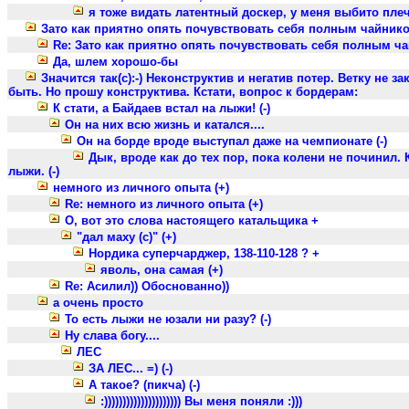
я тоже видать латентный доскер, у меня выбито плечо
Зато как приятно опять почувствовать себя полным чайник
Re: Зато как приятно опять почувствовать себя полным ч
Да, шлем хорошо-бы
Значится так(с):-) Неконструктив и негатив потер. Ветку не 
быть. Но прошу конструктива. Кстати, вопрос к бордерам:
К стати, а Байдаев встал на лыжи! (-)
Он на них всю жизнь и катался....
Он на борде вроде выступал даже на чемпионате (-)
Дык, вроде как до тех пор, пока колени не починил. 
лыжи. (-)
немного из личного опыта (+)
Re: немного из личного опыта (+)
О, вот это слова настоящего катальщика +
"дал маху (с)" (+)
Нордика суперчарджер, 138-110-128 ? +
яволь, она самая (+)
Re: Асилил)) Обоснованно))
а очень просто
То есть лыжи не юзали ни разу? (-)
Ну слава богу....
ЛЕС
ЗА ЛЕС... =) (-)
А такое? (пикча) (-)
:))))))))))))))))))))) Вы меня поняли :)))