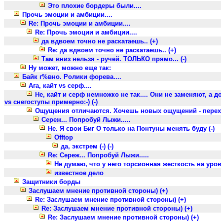
Это плохие бордеры были....
Прочь эмоции и амбиции....
Re: Прочь эмоции и амбиции....
Re: Прочь эмоции и амбиции....
да вдвоем точно не раскатаешь.. (+)
Re: да вдвоем точно не раскатаешь.. (+)
Там вниз нельзя - ручей. ТОЛЬКО прямо... (-)
Ну может, можно еще так:
Байк г%вно. Ролики форева....
Ага, кайт vs серф....
Не, кайт и серф немножко не так.... Они не заменяют, а д
vs снегоступы примерно:-) (-)
Ощущения отличаются. Хочешь новых ощущений - переходи
Сереж... Попробуй Лыжи.....
Не. Я свои Биг О только на Понтуны менять буду (-)
Offtop
да, экстрем (-) (-)
Re: Сереж... Попробуй Лыжи.....
Не думаю, что у него торсионная жесткость на уровне
известное дело
Защитники борды
Заслушаем мнение противной стороны) (+)
Re: Заслушаем мнение противной стороны) (+)
Re: Заслушаем мнение противной стороны) (+)
Re: Заслушаем мнение противной стороны) (+)