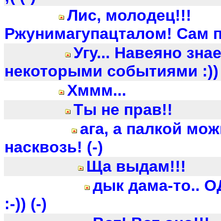
Лис, молодец!!!
Ржунимагупацталом! Сам п
Угу... Навеяно знае
некоторыми событиями :)) 
Хммм...
Ты не прав!!
ага, а палкой мо
насквозь! (-)
Ща выдам!!!
дык дама-то.. 
:-)) (-)