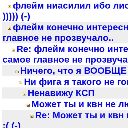
флейм ниасилил ибо ли
))))) (-)
флейм конечно интересн
главное не прозвучало..
Re: флейм конечно инт
самое главное не прозвуча
Ничего, что я ВООБЩЕ 
Ни фига я такого не го
Ненавижу КСП
Может ты и квн не лю
Re: Может ты и квн
;( (-)