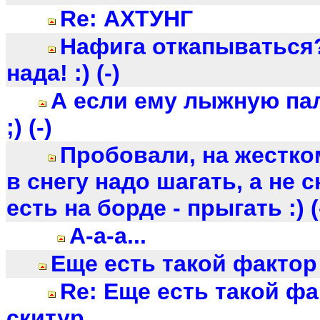
Re: АХТУНГ
Нафига откапываться
нада! :) (-)
А если ему лыжную па
;) (-)
Пробовали, на жестком
в снегу надо шагать, а не с
есть на борде - прыгать :) (
А-а-а...
Еще есть такой фактор
Re: Еще есть такой фа
скитур