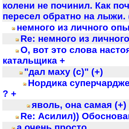
колени не починил. Как поч
пересел обратно на лыжи. (
немного из личного опы
Re: немного из личного
О, вот это слова наст
катальщика +
"дал маху (с)" (+)
Нордика суперчарджер
? +
яволь, она самая (+)
Re: Асилил)) Обоснова
а очень просто