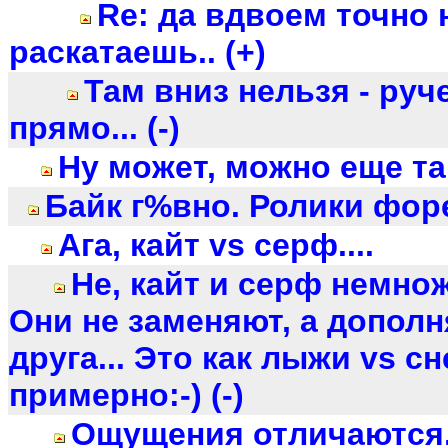
Re: да вдвоем точно 
раскатаешь.. (+)
Там вниз нельзя - ру
прямо... (-)
Ну может, можно еще та
Байк г%вно. Ролики форе
Ага, кайт vs серф....
Не, кайт и серф немножк
Они не заменяют, а дополн
друга... Это как лыжи vs с
примерно:-) (-)
Ощущения отличаются