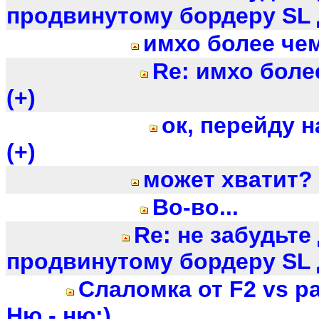
продвинутому бордеру SL д
имхо более чем
Re: имхо боле
(+)
ок, перейду н
(+)
может хватит?
Во-во...
Re: не забудьте
продвинутому бордеру SL д
Слаломка от F2 vs 
Ню - ню:)