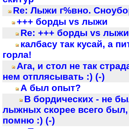
Re: Лыжи г%вно. Сноубор
+++ борды vs лыжи
Re: +++ борды vs лыжи
калбасу так кусай, а п
горла!
Ага, и стол не так страд
нем отплясывать :) (-)
А был опыт?
В бордических - не бы
лыжных скорее всего был, 
помню :) (-)