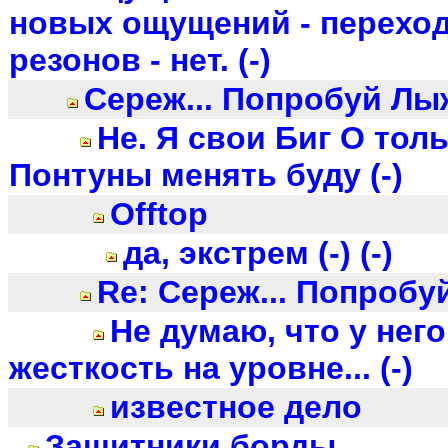
новых ощущений - переход
резонов - нет. (-)
Сереж... Попробуй Лыжи
Не. Я свои Биг О толь
Понтуны менять буду (-)
Offtop
да, экстрем (-) (-)
Re: Сереж... Попробуй
Не думаю, что у нег
жесткость на уровне... (-)
известное дело
Защитники борды