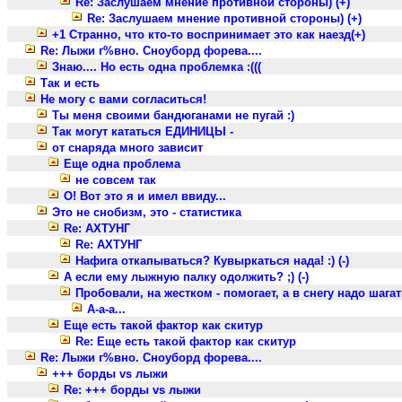
Re: Заслушаем мнение противной стороны) (+)
Re: Заслушаем мнение противной стороны) (+)
+1 Странно, что кто-то воспринимает это как наезд(+)
Re: Лыжи г%вно. Сноуборд форева....
Знаю.... Но есть одна проблемка :(((
Так и есть
Не могу с вами согласиться!
Ты меня своими бандюганами не пугай :)
Так могут кататься ЕДИНИЦЫ -
от снаряда много зависит
Еще одна проблема
не совсем так
О! Вот это я и имел ввиду...
Это не снобизм, это - статистика
Re: АХТУНГ
Re: АХТУНГ
Нафига откапываться? Кувыркаться нада! :) (-)
А если ему лыжную палку одолжить? ;) (-)
Пробовали, на жестком - помогает, а в снегу надо шагать,
А-а-а...
Еще есть такой фактор как скитур
Re: Еще есть такой фактор как скитур
Re: Лыжи г%вно. Сноуборд форева....
+++ борды vs лыжи
Re: +++ борды vs лыжи