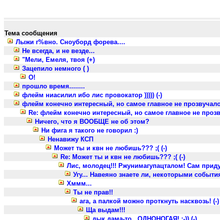
Тема сообщения
Лыжи г%вно. Сноуборд форева....
Не всегда, и не везде...
"Мели, Емеля, твоя (+)
Зацепило немного ( )
О!
прошло время........
флейм ниасилил ибо лис провокатор ))))) (-)
флейм конечно интересный, но самое главное не прозвучало
Re: флейм конечно интересный, но самое главное не прозв
Ничего, что я ВООБЩЕ не об этом?
Ни фига я такого не говорил :)
Ненавижу КСП
Может ты и квн не любишь??? ;( (-)
Re: Может ты и квн не любишь??? ;( (-)
Лис, молодец!!! Ржунимагупацталом! Сам приду
Угу... Навеяно знаете ли, некоторыми событиям
Хммм...
Ты не прав!!
ага, а палкой можно проткнуть насквозь! (-)
Ща выдам!!!
дык дама-то.. ОДНОНОГАЯ! :-)) (-)