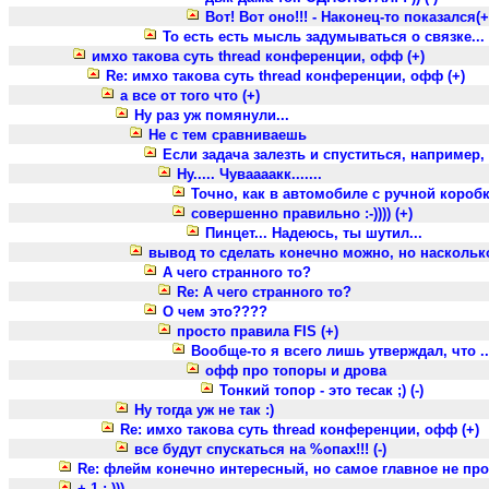
Вот! Вот оно!!! - Наконец-то показался(+
То есть есть мысль задумываться о связке...
имхо такова суть thread конференции, офф (+)
Re: имхо такова суть thread конференции, офф (+)
а все от того что (+)
Ну раз уж помянули...
Не с тем сравниваешь
Если задача залезть и спуститься, например,
Ну..... Чуваааакк.......
Точно, как в автомобиле с ручной коробко
совершенно правильно :-)))) (+)
Пинцет... Надеюсь, ты шутил...
вывод то сделать конечно можно, но насколько
А чего странного то?
Re: А чего странного то?
О чем это????
просто правила FIS (+)
Вообще-то я всего лишь утверждал, что ..
офф про топоры и дрова
Тонкий топор - это тесак ;) (-)
Ну тогда уж не так :)
Re: имхо такова суть thread конференции, офф (+)
все будут спускаться на %опах!!! (-)
Re: флейм конечно интересный, но самое главное не про
+ 1 :-)))