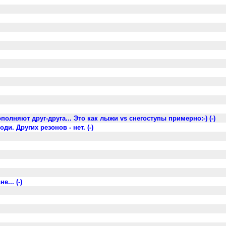
ополняют друг-друга... Это как лыжи vs снегоступы примерно:-) (-)
. Других резонов - нет. (-)
... (-)