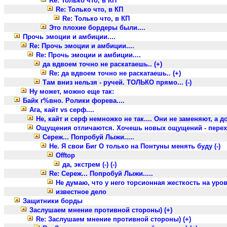
Re: Только что, в КП
Re: Только что, в КП
Re: Только что, в КП
Это плохие бордеры были....
Прочь эмоции и амбиции....
Re: Прочь эмоции и амбиции....
Re: Прочь эмоции и амбиции....
да вдвоем точно не раскатаешь.. (+)
Re: да вдвоем точно не раскатаешь.. (+)
Там вниз нельзя - ручей. ТОЛЬКО прямо... (-)
Ну может, можно еще так:
Байк г%вно. Ролики форева....
Ага, кайт vs серф....
Не, кайт и серф немножко не так.... Они не заменяют, а д
Ощущения отличаются. Хочешь новых ощущений - переходи
Сереж... Попробуй Лыжи.....
Не. Я свои Биг О только на Понтуны менять буду (-)
Offtop
да, экстрем (-) (-)
Re: Сереж... Попробуй Лыжи.....
Не думаю, что у него торсионная жесткость на уровне
известное дело
Защитники борды
Заслушаем мнение противной стороны) (+)
Re: Заслушаем мнение противной стороны) (+)