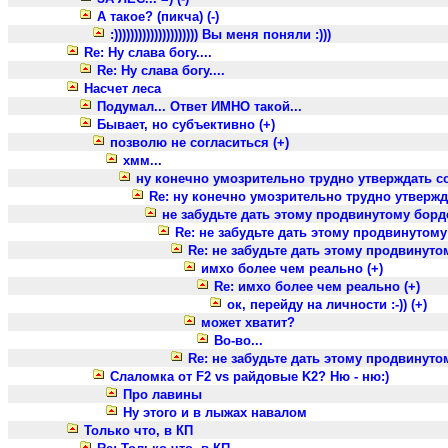
А такое? (пикча) (-)
:))))))))))))))))))))) Вы меня поняли :)))
Re: Ну слава богу....
Re: Ну слава богу....
Насчет леса
Подумал... Ответ ИМНО такой...
Бывает, но субъективно (+)
позволю не согласиться (+)
хмм...
ну конечно умозрительно трудно утверждать со 
Re: ну конечно умозрительно трудно утвержда
не забудьте дать этому продвинутому борде
Re: не забудьте дать этому продвинутому
Re: не забудьте дать этому продвинуто
имхо более чем реально (+)
Re: имхо более чем реально (+)
ок, перейду на личности :-)) (+)
может хватит?
Во-во...
Re: не забудьте дать этому продвинуто
Слаломка от F2 vs райдовые K2? Ню - ню:)
Про лавины
Ну этого и в лыжах навалом
Только что, в КП