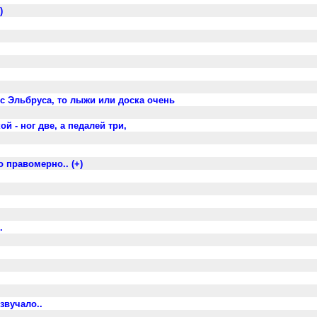
)
 с Эльбруса, то лыжи или доска очень
й - ног две, а педалей три,
 правомерно.. (+)
.
звучало..