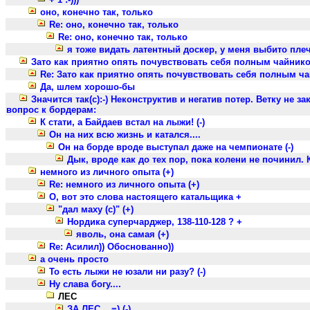
оно, конечно так, только
Re: оно, конечно так, только
Re: оно, конечно так, только
я тоже видать латентный доскер, у меня выбито плечо
Зато как приятно опять почувствовать себя полным чайник
Re: Зато как приятно опять почувствовать себя полным ч
Да, шлем хорошо-бы
Значится так(с):-) Неконструктив и негатив потер. Ветку не 
вопрос к бордерам:
К стати, а Байдаев встал на лыжи! (-)
Он на них всю жизнь и катался....
Он на борде вроде выступал даже на чемпионате (-)
Дык, вроде как до тех пор, пока колени не починил. 
немного из личного опыта (+)
Re: немного из личного опыта (+)
О, вот это слова настоящего катальщика +
"дал маху (с)" (+)
Нордика суперчарджер, 138-110-128 ? +
яволь, она самая (+)
Re: Асилил)) Обоснованно))
а очень просто
То есть лыжи не юзали ни разу? (-)
Ну слава богу....
ЛЕС
ЗА ЛЕС... =) (-)