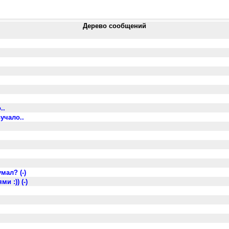
Дерево сообщений
..
учало..
мал? (-)
и :)) (-)