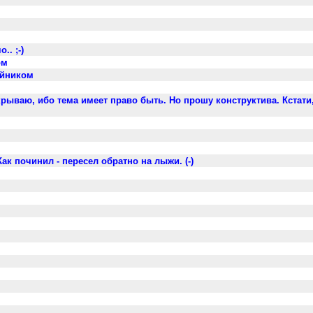
.. ;-)
ом
айником
закрываю, ибо тема имеет право быть. Но прошу конструктива. Кстати
Как починил - пересел обратно на лыжи. (-)