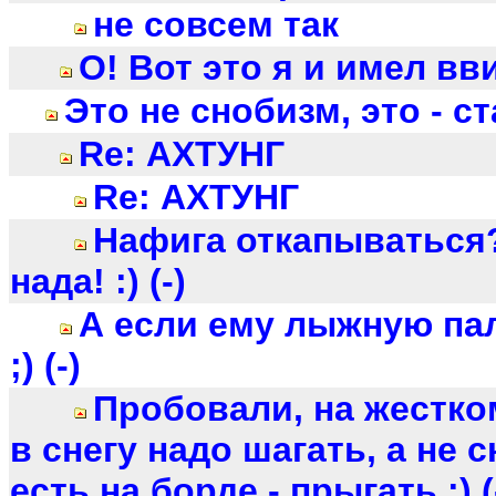
не совсем так
О! Вот это я и имел вви
Это не снобизм, это - с
Re: АХТУНГ
Re: АХТУНГ
Нафига откапываться
нада! :) (-)
А если ему лыжную па
;) (-)
Пробовали, на жестком
в снегу надо шагать, а не с
есть на борде - прыгать :) (