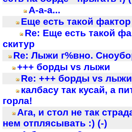
А-а-а...
Еще есть такой фактор
Re: Еще есть такой фа
скитур
Re: Лыжи г%вно. Сноубор
+++ борды vs лыжи
Re: +++ борды vs лыжи
калбасу так кусай, а п
горла!
Ага, и стол не так страд
нем отплясывать :) (-)