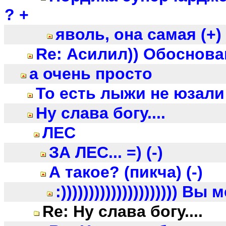
? +
яволь, она самая (+)
Re: Асилил)) Обоснова
а очень просто
То есть лыжи не юзали 
Ну слава богу....
ЛЕС
ЗА ЛЕС... =) (-)
А такое? (пикча) (-)
:))))))))))))))))))))) В
Re: Ну слава богу....