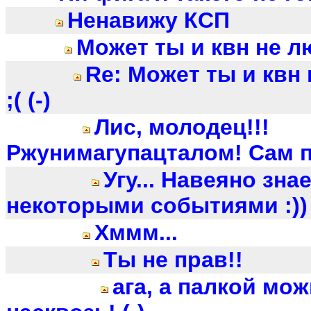
Ненавижу КСП
Может ты и квн не лю
Re: Может ты и квн
;( (-)
Лис, молодец!!!
Ржунимагупацталом! Сам п
Угу... Навеяно знае
некоторыми событиями :)) 
Хммм...
Ты не прав!!
ага, а палкой мо