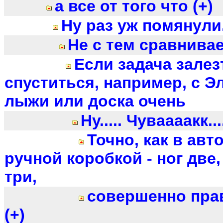
а все от того что (+)
Ну раз уж помянули.
Не с тем сравнива
Если задача залез
спуститься, например, с Э
лыжи или доска очень
Ну..... Чуваааакк....
Точно, как в авт
ручной коробкой - ног две,
три,
совершенно прави
(+)