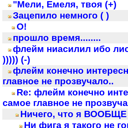
"Мели, Емеля, твоя (+)
Зацепило немного ( )
О!
прошло время........
флейм ниасилил ибо ли
))))) (-)
флейм конечно интересн
главное не прозвучало..
Re: флейм конечно инт
самое главное не прозвуча
Ничего, что я ВООБЩЕ 
Ни фига я такого не го