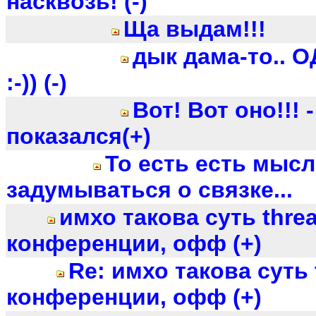
насквозь! (-)
Ща выдам!!!
дык дама-то.. 
:-)) (-)
Вот! Вот оно!!! 
показался(+)
То есть есть мыс
задумываться о связке...
имхо такова суть thre
конференции, офф (+)
Re: имхо такова суть 
конференции, офф (+)