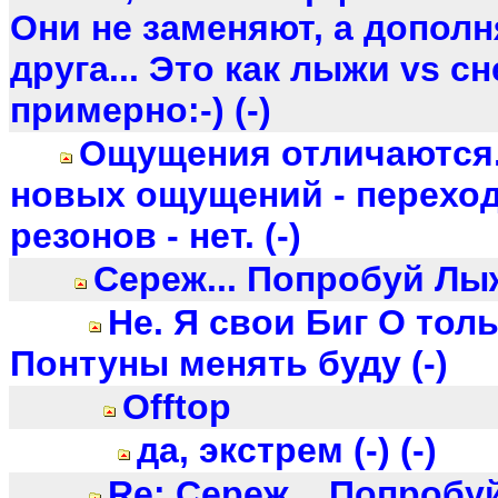
Они не заменяют, а дополн
друга... Это как лыжи vs с
примерно:-) (-)
Ощущения отличаются
новых ощущений - переход
резонов - нет. (-)
Сереж... Попробуй Лыжи
Не. Я свои Биг О толь
Понтуны менять буду (-)
Offtop
да, экстрем (-) (-)
Re: Сереж... Попробуй