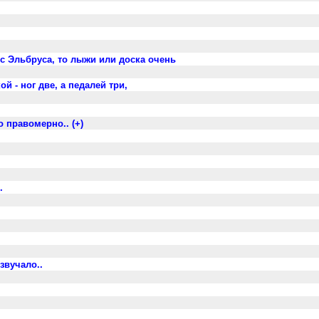
 с Эльбруса, то лыжи или доска очень
й - ног две, а педалей три,
 правомерно.. (+)
.
звучало..