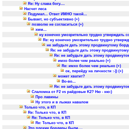
Re: Ну слава богу....
Насчет леса
Подумал... Ответ ИМНО такой...
Бывает, но субъективно (+)
позволю не согласиться (+)
хмм...
ну конечно умозрительно трудно утверждать со 
Re: ну конечно умозрительно трудно утвержда
не забудьте дать этому продвинутому борде
Re: не забудьте дать этому продвинутому
Re: не забудьте дать этому продвинуто
имхо более чем реально (+)
Re: имхо более чем реально (+)
ок, перейду на личности :-)) (+)
может хватит?
Во-во...
Re: не забудьте дать этому продвинуто
Слаломка от F2 vs райдовые K2? Ню - ню:)
Про лавины
Ну этого и в лыжах навалом
Только что, в КП
Re: Только что, в КП
Re: Только что, в КП
Re: Только что, в КП
Это плохие бордеры были....