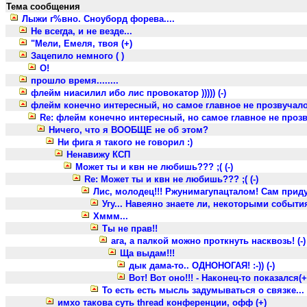
Тема сообщения
Лыжи г%вно. Сноуборд форева....
Не всегда, и не везде...
"Мели, Емеля, твоя (+)
Зацепило немного ( )
О!
прошло время........
флейм ниасилил ибо лис провокатор ))))) (-)
флейм конечно интересный, но самое главное не прозвучало
Re: флейм конечно интересный, но самое главное не прозв
Ничего, что я ВООБЩЕ не об этом?
Ни фига я такого не говорил :)
Ненавижу КСП
Может ты и квн не любишь??? ;( (-)
Re: Может ты и квн не любишь??? ;( (-)
Лис, молодец!!! Ржунимагупацталом! Сам приду
Угу... Навеяно знаете ли, некоторыми событиям
Хммм...
Ты не прав!!
ага, а палкой можно проткнуть насквозь! (-)
Ща выдам!!!
дык дама-то.. ОДНОНОГАЯ! :-)) (-)
Вот! Вот оно!!! - Наконец-то показался(+
То есть есть мысль задумываться о связке...
имхо такова суть thread конференции, офф (+)