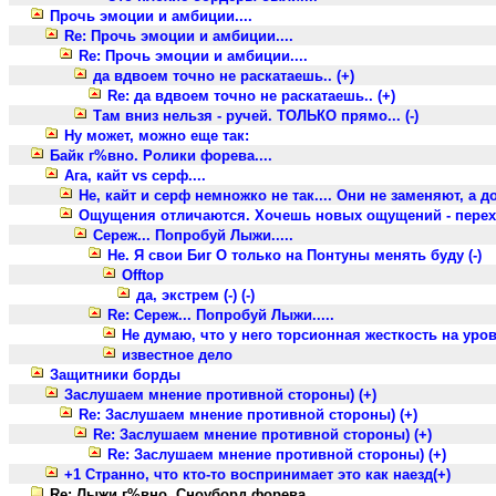
Прочь эмоции и амбиции....
Re: Прочь эмоции и амбиции....
Re: Прочь эмоции и амбиции....
да вдвоем точно не раскатаешь.. (+)
Re: да вдвоем точно не раскатаешь.. (+)
Там вниз нельзя - ручей. ТОЛЬКО прямо... (-)
Ну может, можно еще так:
Байк г%вно. Ролики форева....
Ага, кайт vs серф....
Не, кайт и серф немножко не так.... Они не заменяют, а д
Ощущения отличаются. Хочешь новых ощущений - переходи
Сереж... Попробуй Лыжи.....
Не. Я свои Биг О только на Понтуны менять буду (-)
Offtop
да, экстрем (-) (-)
Re: Сереж... Попробуй Лыжи.....
Не думаю, что у него торсионная жесткость на уровне
известное дело
Защитники борды
Заслушаем мнение противной стороны) (+)
Re: Заслушаем мнение противной стороны) (+)
Re: Заслушаем мнение противной стороны) (+)
Re: Заслушаем мнение противной стороны) (+)
+1 Странно, что кто-то воспринимает это как наезд(+)
Re: Лыжи г%вно. Сноуборд форева....