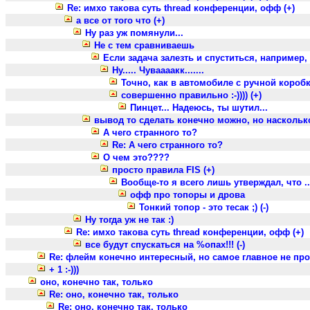
Re: имхо такова суть thread конференции, офф (+)
а все от того что (+)
Ну раз уж помянули...
Не с тем сравниваешь
Если задача залезть и спуститься, например,
Ну..... Чуваааакк.......
Точно, как в автомобиле с ручной коробко
совершенно правильно :-)))) (+)
Пинцет... Надеюсь, ты шутил...
вывод то сделать конечно можно, но насколько
А чего странного то?
Re: А чего странного то?
О чем это????
просто правила FIS (+)
Вообще-то я всего лишь утверждал, что ..
офф про топоры и дрова
Тонкий топор - это тесак ;) (-)
Ну тогда уж не так :)
Re: имхо такова суть thread конференции, офф (+)
все будут спускаться на %опах!!! (-)
Re: флейм конечно интересный, но самое главное не про
+ 1 :-)))
оно, конечно так, только
Re: оно, конечно так, только
Re: оно, конечно так, только