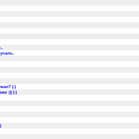
..
учало..
мал? (-)
и :)) (-)
)