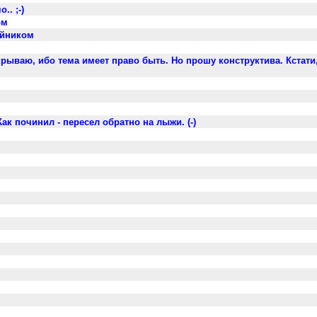
.. ;-)
ом
айником
закрываю, ибо тема имеет право быть. Но прошу конструктива. Кстати
Как починил - пересел обратно на лыжи. (-)