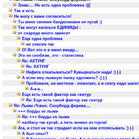
Знаю.... Но есть одна проблемка :(((
Так и есть
Не могу с вами согласиться!
Ты меня своими бандюганами не пугай :)
Так могут кататься ЕДИНИЦЫ -
от снаряда много зависит
Еще одна проблема
не совсем так
О! Вот это я и имел ввиду...
Это не снобизм, это - статистика
Re: АХТУНГ
Re: АХТУНГ
Нафига откапываться? Кувыркаться нада! :) (-)
А если ему лыжную палку одолжить? ;) (-)
Пробовали, на жестком - помогает, а в снегу надо шагать,
А-а-а...
Еще есть такой фактор как скитур
Re: Еще есть такой фактор как скитур
Re: Лыжи г%вно. Сноуборд форева....
+++ борды vs лыжи
Re: +++ борды vs лыжи
калбасу так кусай, а пить можно из горла!
Ага, и стол не так страдает если на нем отплясывать :) (-)
А был опыт?