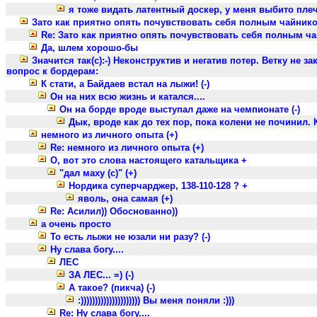
я тоже видать латентный доскер, у меня выбито плечо
Зато как приятно опять почувствовать себя полным чайник
Re: Зато как приятно опять почувствовать себя полным ч
Да, шлем хорошо-бы
Значится так(с):-) Неконструктив и негатив потер. Ветку не 
вопрос к бордерам:
К стати, а Байдаев встал на лыжи! (-)
Он на них всю жизнь и катался....
Он на борде вроде выступал даже на чемпионате (-)
Дык, вроде как до тех пор, пока колени не починил. 
немного из личного опыта (+)
Re: немного из личного опыта (+)
О, вот это слова настоящего катальщика +
"дал маху (с)" (+)
Нордика суперчарджер, 138-110-128 ? +
яволь, она самая (+)
Re: Асилил)) Обоснованно))
а очень просто
То есть лыжи не юзали ни разу? (-)
Ну слава богу....
ЛЕС
ЗА ЛЕС... =) (-)
А такое? (пикча) (-)
:))))))))))))))))))))) Вы меня поняли :)))
Re: Ну слава богу....