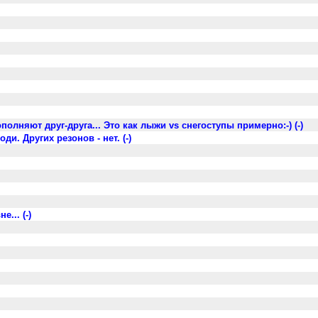
ополняют друг-друга... Это как лыжи vs снегоступы примерно:-) (-)
. Других резонов - нет. (-)
... (-)