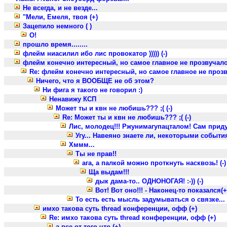
Не всегда, и не везде...
"Мели, Емеля, твоя (+)
Зацепило немного ( )
О!
прошло время........
флейм ниасилил ибо лис провокатор ))))) (-)
флейм конечно интересный, но самое главное не прозвучало
Re: флейм конечно интересный, но самое главное не прозв
Ничего, что я ВООБЩЕ не об этом?
Ни фига я такого не говорил :)
Ненавижу КСП
Может ты и квн не любишь??? ;( (-)
Re: Может ты и квн не любишь??? ;( (-)
Лис, молодец!!! Ржунимагупацталом! Сам приду
Угу... Навеяно знаете ли, некоторыми событиям
Хммм...
Ты не прав!!
ага, а палкой можно проткнуть насквозь! (-)
Ща выдам!!!
дык дама-то.. ОДНОНОГАЯ! :-)) (-)
Вот! Вот оно!!! - Наконец-то показался(+
То есть есть мысль задумываться о связке...
имхо такова суть thread конференции, офф (+)
Re: имхо такова суть thread конференции, офф (+)
а все от того что (+)