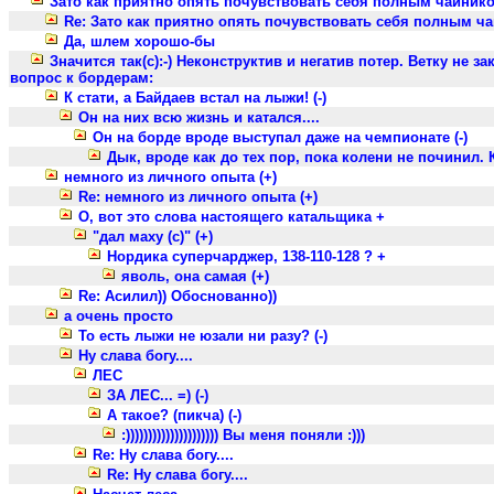
Зато как приятно опять почувствовать себя полным чайник
Re: Зато как приятно опять почувствовать себя полным ч
Да, шлем хорошо-бы
Значится так(с):-) Неконструктив и негатив потер. Ветку не 
вопрос к бордерам:
К стати, а Байдаев встал на лыжи! (-)
Он на них всю жизнь и катался....
Он на борде вроде выступал даже на чемпионате (-)
Дык, вроде как до тех пор, пока колени не починил. 
немного из личного опыта (+)
Re: немного из личного опыта (+)
О, вот это слова настоящего катальщика +
"дал маху (с)" (+)
Нордика суперчарджер, 138-110-128 ? +
яволь, она самая (+)
Re: Асилил)) Обоснованно))
а очень просто
То есть лыжи не юзали ни разу? (-)
Ну слава богу....
ЛЕС
ЗА ЛЕС... =) (-)
А такое? (пикча) (-)
:))))))))))))))))))))) Вы меня поняли :)))
Re: Ну слава богу....
Re: Ну слава богу....