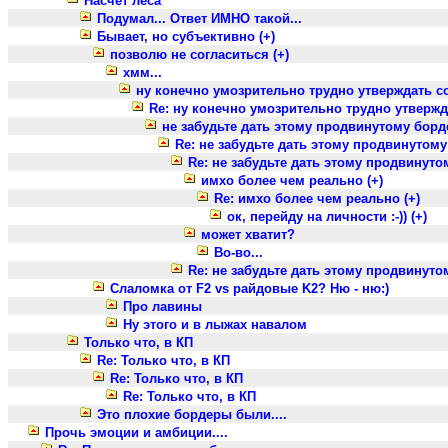
Насчет леса
Подумал... Ответ ИМНО такой...
Бывает, но субъективно (+)
позволю не согласиться (+)
хмм...
ну конечно умозрительно трудно утверждать со 
Re: ну конечно умозрительно трудно утвержда
не забудьте дать этому продвинутому борде
Re: не забудьте дать этому продвинутому
Re: не забудьте дать этому продвинуто
имхо более чем реально (+)
Re: имхо более чем реально (+)
ок, перейду на личности :-)) (+)
может хватит?
Во-во...
Re: не забудьте дать этому продвинуто
Слаломка от F2 vs райдовые K2? Ню - ню:)
Про лавины
Ну этого и в лыжах навалом
Только что, в КП
Re: Только что, в КП
Re: Только что, в КП
Re: Только что, в КП
Это плохие бордеры были....
Прочь эмоции и амбиции....