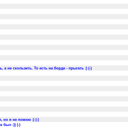
 а не скользить. То есть на борде - прыгать :) (-)
 но я не помню :) (-)
был :)) (-)