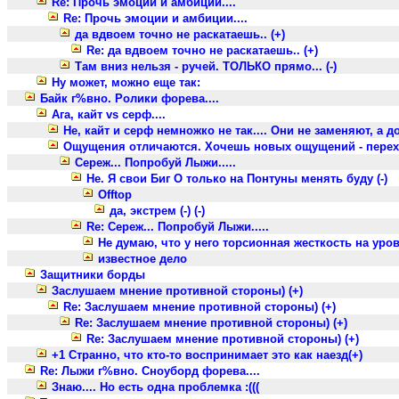
Re: Прочь эмоции и амбиции....
Re: Прочь эмоции и амбиции....
да вдвоем точно не раскатаешь.. (+)
Re: да вдвоем точно не раскатаешь.. (+)
Там вниз нельзя - ручей. ТОЛЬКО прямо... (-)
Ну может, можно еще так:
Байк г%вно. Ролики форева....
Ага, кайт vs серф....
Не, кайт и серф немножко не так.... Они не заменяют, а д
Ощущения отличаются. Хочешь новых ощущений - переходи
Сереж... Попробуй Лыжи.....
Не. Я свои Биг О только на Понтуны менять буду (-)
Offtop
да, экстрем (-) (-)
Re: Сереж... Попробуй Лыжи.....
Не думаю, что у него торсионная жесткость на уровне
известное дело
Защитники борды
Заслушаем мнение противной стороны) (+)
Re: Заслушаем мнение противной стороны) (+)
Re: Заслушаем мнение противной стороны) (+)
Re: Заслушаем мнение противной стороны) (+)
+1 Странно, что кто-то воспринимает это как наезд(+)
Re: Лыжи г%вно. Сноуборд форева....
Знаю.... Но есть одна проблемка :(((