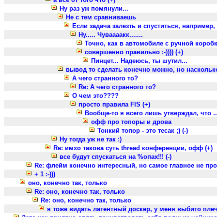
Ну раз уж помянули...
Не с тем сравниваешь
Если задача залезть и спуститься, например,
Ну..... Чуваааакк.......
Точно, как в автомобиле с ручной коробко
совершенно правильно :-)))) (+)
Пинцет... Надеюсь, ты шутил...
вывод то сделать конечно можно, но насколько
А чего странного то?
Re: А чего странного то?
О чем это????
просто правила FIS (+)
Вообще-то я всего лишь утверждал, что ..
офф про топоры и дрова
Тонкий топор - это тесак ;) (-)
Ну тогда уж не так :)
Re: имхо такова суть thread конференции, офф (+)
все будут спускаться на %опах!!! (-)
Re: флейм конечно интересный, но самое главное не про
+ 1 :-)))
оно, конечно так, только
Re: оно, конечно так, только
Re: оно, конечно так, только
я тоже видать латентный доскер, у меня выбито плечо