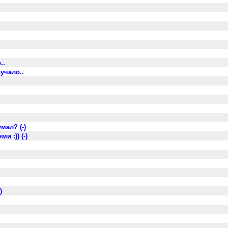
..
учало..
мал? (-)
и :)) (-)
)