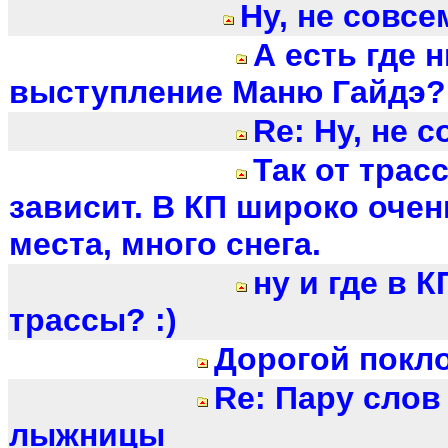
Ну, не совсем
А есть где 
выступление Маню Гайдэ? 
Re: Ну, не с
Так от трас
зависит. В КП широко очен
места, много снега.
ну и где в К
трассы? :)
Дорогой покл
Re: Пару слов
лыжницы