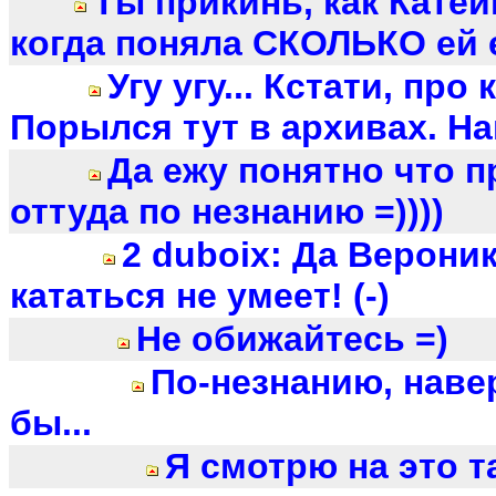
Ты прикинь, как Катей
когда поняла СКОЛЬКО ей е
Угу угу... Кстати, про к
Порылся тут в архивах. На
Да ежу понятно что п
оттуда по незнанию =))))
2 duboix: Да Верони
кататься не умеет! (-)
Не обижайтесь =)
По-незнанию, наве
бы...
Я смотрю на это т