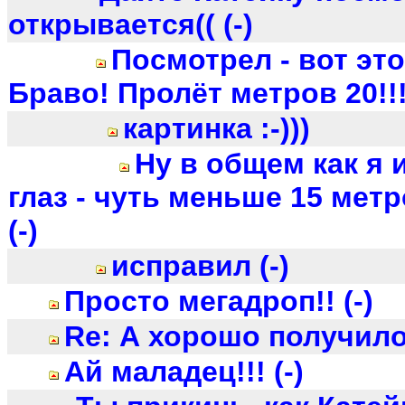
открывается(( (-)
Посмотрел - вот эт
Браво! Пролёт метров 20!!! 
картинка :-)))
Ну в общем как я 
глаз - чуть меньше 15 метр
(-)
исправил (-)
Просто мегадроп!! (-)
Re: А хорошо получилос
Ай маладец!!! (-)