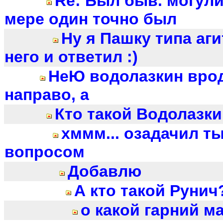
Re: Был быв. могули
мере один точно был
Ну я Пашку типа аги
него и ответил :)
НеЮ водолазкин вро
направо, а
Кто такой Водолазки
хммм... озадачил т
вопросом
Добавлю
А кто такой Рунич?
о какой гарний м