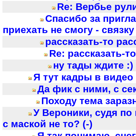
Re: Вербье рул
Спасибо за пригл
приехать не смогу - связку 
рассказать-то рас
Re: рассказать-т
ну тады ждите :) 
Я тут кадры в видео
Да фик с ними, с се
Походу тема зараз
У Вероники, судя по 
с маской не то? (-)
Я так понимаю, снег