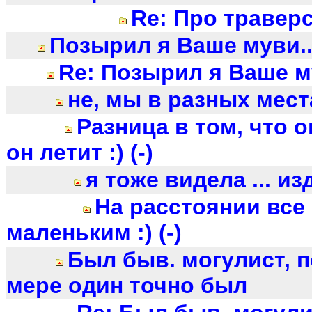
Re: Про травер
Позырил я Ваше муви..
Re: Позырил я Ваше му
не, мы в разных мес
Разница в том, что о
он летит :) (-)
я тоже видела ... из
На расстоянии все
маленьким :) (-)
Был быв. могулист, п
мере один точно был