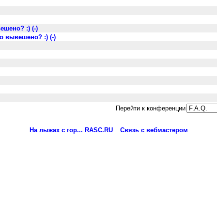
шено? :) (-)
о вывешено? :) (-)
Перейти к конференции
На лыжах с гор... RASC.RU
Связь с вебмастером