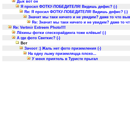
Дык вот он
Я просил ФОТКУ-ПОБЕДИТЕЛЯ! Видишь дефис? (-)
Re: Я просил ФОТКУ-ПОБЕДИТЕЛЯ! Видишь дефис? (-)
Значит мы таки ничего и не увидим? даже то что выве
Re: Значит мы таки ничего и не увидим? даже то чт
Re: Vertmir Extreem Photo!!!!
Лёхины фотки спескорайдинга тоже клёвые! (-)
А где фото Светкис? (-)
Вот
Зачоот :) Жаль нет фото приземления (-)
На одну лыжу приземляцца плохо...
У меня приятель в Туристе прыгал