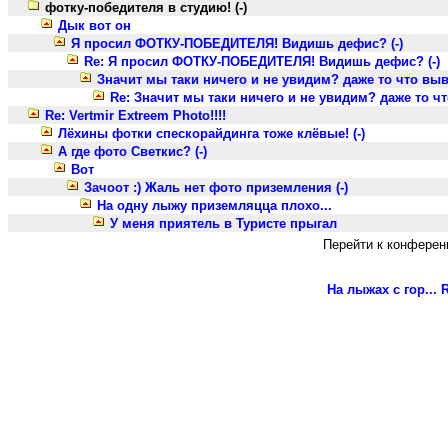
фотку-победителя в студию! (-)
Дык вот он
Я просил ФОТКУ-ПОБЕДИТЕЛЯ! Видишь дефис? (-)
Re: Я просил ФОТКУ-ПОБЕДИТЕЛЯ! Видишь дефис? (-)
Значит мы таки ничего и не увидим? даже то что выве
Re: Значит мы таки ничего и не увидим? даже то чт
Re: Vertmir Extreem Photo!!!!
Лёхины фотки спескорайдинга тоже клёвые! (-)
А где фото Светкис? (-)
Вот
Зачоот :) Жаль нет фото приземления (-)
На одну лыжу приземляцца плохо...
У меня приятель в Туристе прыгал
Перейти к конферен
На лыжах с гор...