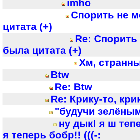
imho
Спорить не м
цитата (+)
Re: Спорить 
была цитата (+)
Хм, странны
Btw
Re: Btw
Re: Крику-то, крик
"будучи зелёным"
ну дык! я ш теп
я теперь бобр!! (((-: