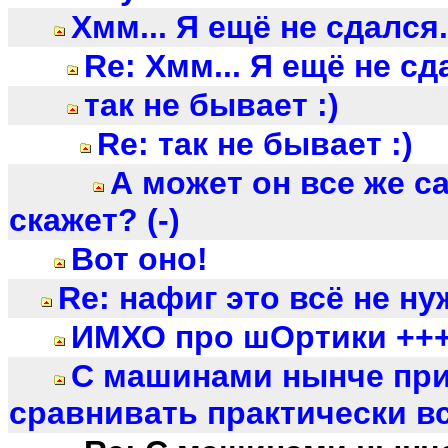
Хмм... Я ещё не сдался.
Re: Хмм... Я ещё не сд
так не бывает :)
Re: так не бывает :)
А может он все же с
скажет? (-)
Вот оно!
Re: нафиг это всё не нуж
ИМХО про шОртики ++
С машинами нынче пр
сравнивать практически всё