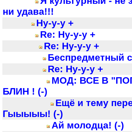
Я культурный - не 
ни удава!!!
Ну-у-у +
Re: Ну-у-у +
Re: Ну-у-у +
Беспредметный 
Re: Ну-у-у +
МОД: ВСЕ В "П
БЛИН ! (-)
Ещё и тему пер
Гыыыыы! (-)
Ай молодца! (-)