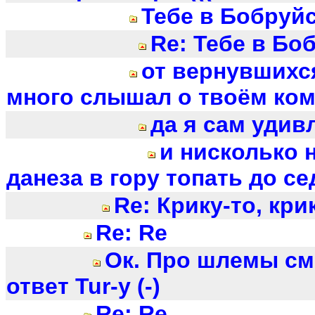
Тебе в Бобруйск!
Re: Тебе в Бобр
от вернувшихся
много слышал о твоём ком
да я сам удив
и нисколько 
данеза в гору топать до с
Re: Крику-то, крик
Re: Re
Ок. Про шлемы см
ответ Tur-у (-)
Re: Re