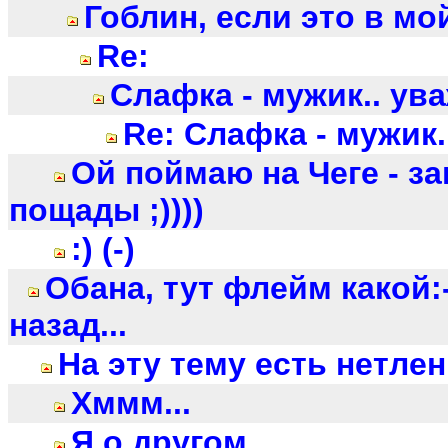
Гоблин, если это в мой
Re:
Слафка - мужик.. ув
Re: Слафка - мужик
Ой поймаю на Чеге - з
пощады ;))))
:) (-)
Обана, тут флейм какой:-
назад...
На эту тему есть нетлен
Хммм...
Я о другом...