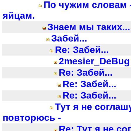
По чужим словам -
яйцам.
Знаем мы таких...
Забей...
Re: Забей...
2mesier_DeBug
Re: Забей...
Re: Забей...
Re: Забей...
Тут я не соглаш
повторюсь -
Re: Тут я не с