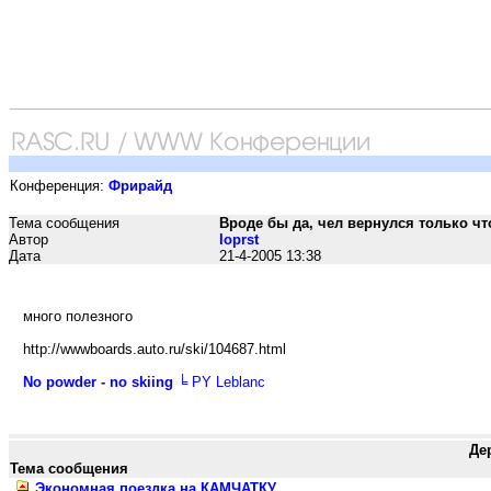
Конференция:
Фрирайд
Тема сообщения
Вроде бы да, чел вернулся только чт
Автор
Ioprst
Дата
21-4-2005 13:38
много полезного
http://wwwboards.auto.ru/ski/104687.html
No powder - no skiing
╘ PY Leblanc
Де
Тема сообщения
Экономная поездка на КАМЧАТКУ.