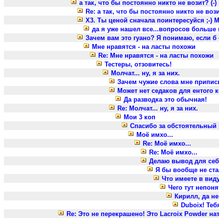
а так, что бы постоянно никто не возит? (-)
Re: а так, что бы постоянно никто не возит
X3. Ты ценой сначала поинтересуйся ;-) М
да я уже нашел все...вопросов больше нет
Зачем вам это гуано? Я понимаю, если б 
Мне нравятся - на ласты похожи
Re: Мне нравятся - на ласты похожи
Тестеры, отзовитесь!
Молчат... ну, я за них.
Зачем чужие слова мне припи
Может нет седаков для ентого к
Да разводка это обычная!
Re: Молчат... ну, я за них.
Мои 3 коп
Спасибо за обстоятельный 
Моё имхо...
Re: Моё имхо...
Re: Моё имхо...
Делаю вывод для се
Я бы вообще не ст
Что имеете в виду?
Чего тут непон
Кирилл, да н
Duboix! Тебя
Re: Это не перекрашено! Это Lacroix Powder нат