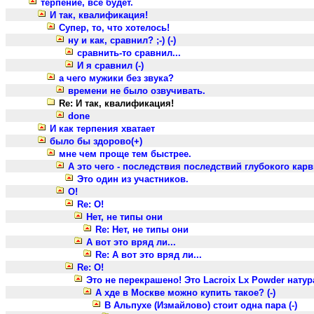
терпение, все будет.
И так, квалификация!
Супер, то, что хотелось!
ну и как, сравнил? ;-) (-)
сравнить-то сравнил...
И я сравнил (-)
а чего мужики без звука?
времени не было озвучивать.
Re: И так, квалификация!
done
И как терпения хватает
было бы здорово(+)
мне чем проще тем быстрее.
А это чего - последствия последствий глубокого карви
Это один из участников.
О!
Re: О!
Нет, не типы они
Re: Нет, не типы они
А вот это вряд ли...
Re: А вот это вряд ли...
Re: О!
Это не перекрашено! Это Lacroix Lx Powder натур
А хде в Москве можно купить такое? (-)
В Альпухе (Измайлово) стоит одна пара (-)