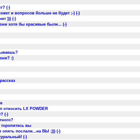
? (-)
ожет и вопросов больше не будет ;-) (-)
 ))) (-)
они хотя бы красивые были... (-)
сываешь?
оня? :)
рассказ
бя
ал относить LX POWDER
 (-)
ятного?
е торопитесь вы
 опять послали...на ВЫ ;))) (-)
уральный! (-)