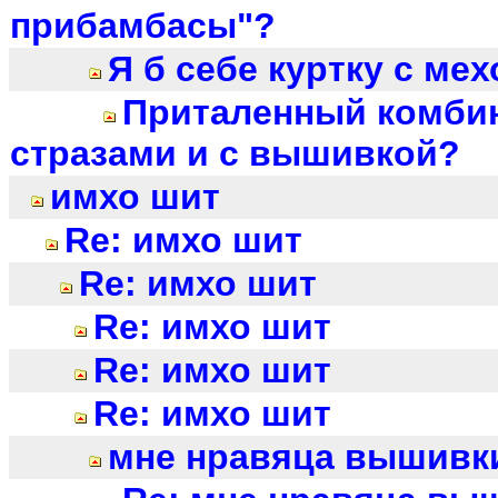
прибамбасы"?
Я б себе куртку с ме
Приталенный комбин
стразами и с вышивкой?
имхо шит
Re: имхо шит
Re: имхо шит
Re: имхо шит
Re: имхо шит
Re: имхо шит
мне нравяца вышивки 