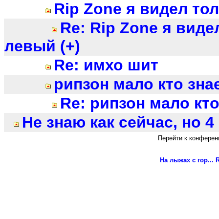
Rip Zone я видел то
Re: Rip Zone я виде
левый (+)
Re: имхо шит
рипзон мало кто зна
Re: рипзон мало кт
Не знаю как сейчас, но 4 
Перейти к конферен
На лыжах с гор...