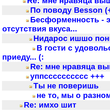
Re: мне нравяца выш
По поводу Besson (
Бесформенность - э
отсутствия вкуса...
Нидарос ишшо пон
В гости с удовол
приеду... (:
Re: мне нравяца вы
уппсссссссссс +++
Ты не поверишь
не то, мы о разном
Re: имхо шит