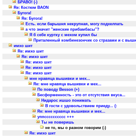
БРАВО! (-)
Re: Костюм BAON
Бугога!
Re: Бугога!
Есть. если барышня некрупная, могу подхелпать
а что значит "женские прибамбасы"?
Я б себе куртку с мехом купил бы
Приталенный комбинезончик со стразами и с выш
имхо шит
Re: имхо шит
Re: имхо шит
Re: имхо шит
Re: имхо шит
Re: имхо шит
мне нравяца вышивки и мех...
Re: мне нравяца вышивки и мех...
По поводу Besson (+)
Бесформенность - это от отсутствия вкуса...
Нидарос ишшо понимать
В гости с удовольствием приеду... (:
Re: мне нравяца вышивки и мех...
уппсссссссссс +++
Ты не поверишь
не то, мы о разном говорим (-)
Re: имхо шит