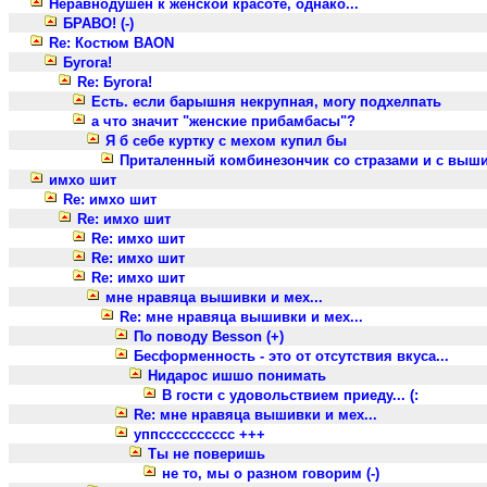
Неравнодушен к женской красоте, однако...
БРАВО! (-)
Re: Костюм BAON
Бугога!
Re: Бугога!
Есть. если барышня некрупная, могу подхелпать
а что значит "женские прибамбасы"?
Я б себе куртку с мехом купил бы
Приталенный комбинезончик со стразами и с выш
имхо шит
Re: имхо шит
Re: имхо шит
Re: имхо шит
Re: имхо шит
Re: имхо шит
мне нравяца вышивки и мех...
Re: мне нравяца вышивки и мех...
По поводу Besson (+)
Бесформенность - это от отсутствия вкуса...
Нидарос ишшо понимать
В гости с удовольствием приеду... (:
Re: мне нравяца вышивки и мех...
уппсссссссссс +++
Ты не поверишь
не то, мы о разном говорим (-)