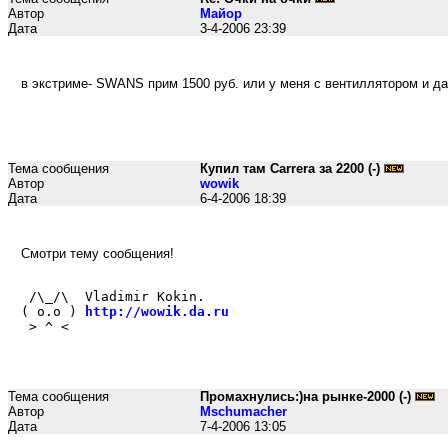
Автор
Maйop
Дата
3-4-2006 23:39
в экстриме- SWANS прим 1500 руб. или у меня с вентиллятором и 
Тема сообщения
Купил там Carrera за 2200 (-)
Автор
wowik
Дата
6-4-2006 18:39
Смотри тему сообщения!
 /\_/\  Vladimir Kokin.
( o.o ) 
http://wowik.da.ru
 > ^ <  
Тема сообщения
Промахнулись:)на рынке-2000 (-)
Автор
Mschumacher
Дата
7-4-2006 13:05