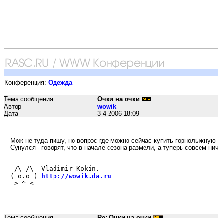
Конференция:
Одежда
Тема сообщения
Очки на очки
Автор
wowik
Дата
3-4-2006 18:09
Мож не туда пишу, но вопрос где можно сейчас купить горнолыжную 
Сунулся - говорят, что в начале сезона размели, а туперь совсем нич
 /\_/\  Vladimir Kokin.
( o.o ) 
http://wowik.da.ru
 > ^ <  
Тема сообщения
Re: Очки на очки