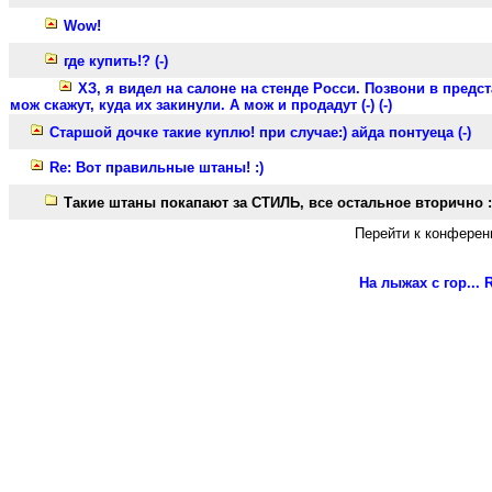
Wow!
где купить!? (-)
ХЗ, я видел на салоне на стенде Росси. Позвони в предста
мож скажут, куда их закинули. А мож и продадут (-) (-)
Старшой дочке такие куплю! при случае:) айда понтуеца (-)
Re: Вот правильные штаны! :)
Такие штаны покапают за СТИЛЬ, все остальное вторично :
Перейти к конферен
На лыжах с гор...