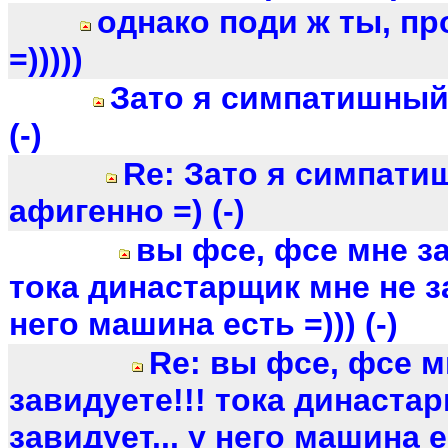
однако поди ж ты, п
=)))))
Зато я симпатишный
(-)
Re: Зато я симпат
афигенно =) (-)
вы фсе, фсе мне за
тока династарщик мне не за
него машина есть =))) (-)
Re: вы фсе, фсе м
завидуете!!! тока династа
завидует... у него машина ес