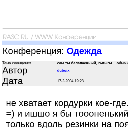
Конференция:
Одежда
Тема сообщения
сам ты балалаечный, гыгыгы... обыч
Автор
duboix
Дата
17-2-2004 19:23
не хватает кордурки кое-где
=) и ишшо я бы тоооненьки
только вдоль резинки на поя