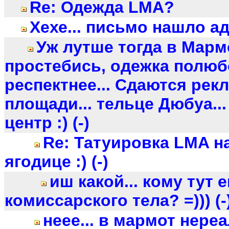
Re: Одежда LMA?
Хехе... письмо нашло ад
Уж лутше тогда в Марм
простебись, одежка полю
респектнее... Сдаются ре
площади... тельце Дюбуа...
центр :) (-)
Re: Татуировка LMA н
ягодице :) (-)
иш какой... кому тут 
комиссарского тела? =))) (-
неее... в мармот нереа