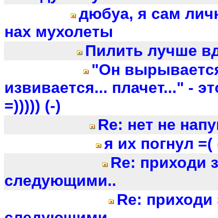
дюбуа, я сам ли
нах мухолеты
Пилить лучше в
"Он вырывается
извивается... плачет..." - 
=))))) (-)
Re: нет не напу
я их погнул =( 
Re: приходи 
следующими..
Re: приходи 
следующими..