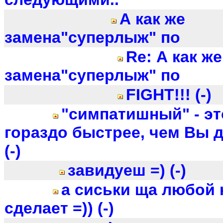
А как же
замена"суперлыж" по
Re: А как же
замена"суперлыж" по
FIGHT!!! (-)
"симпатишный" - эт
гораздо быстрее, чем Вы ду
(-)
завидуеш =) (-)
а сиськи ща любой 
сделает =)) (-)