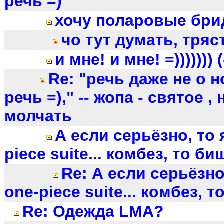
речь =)
хочу поларовые бри
чо тут думать, тряс
и мне! и мне! =))))))) (
Re: "речь даже не о но
речь =)," -- жопа - святое ,
молчать
А если серьёзно, то 
piece suite... комбез, то биш
Re: А если серьёзно
one-piece suite... комбез, т
Re: Одежда LMA?