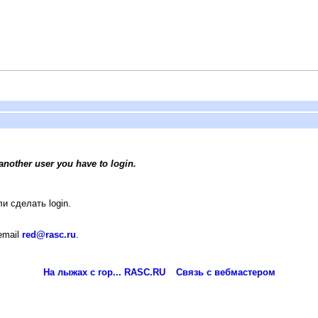
another user you have to login.
и сделать login.
email
red@rasc.ru
.
На лыжах с гор... RASC.RU
Связь с вебмастером