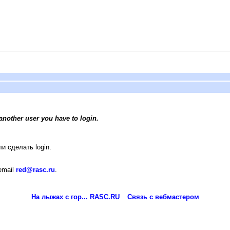
another user you have to login.
и сделать login.
email
red@rasc.ru
.
На лыжах с гор... RASC.RU
Связь с вебмастером