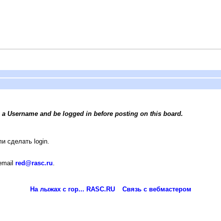
 a Username and be logged in before posting on this board.
и сделать login.
email
red@rasc.ru
.
На лыжах с гор... RASC.RU
Связь с вебмастером