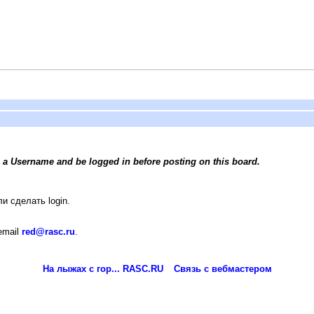
 a Username and be logged in before posting on this board.
и сделать login.
email
red@rasc.ru
.
На лыжах с гор... RASC.RU
Связь с вебмастером