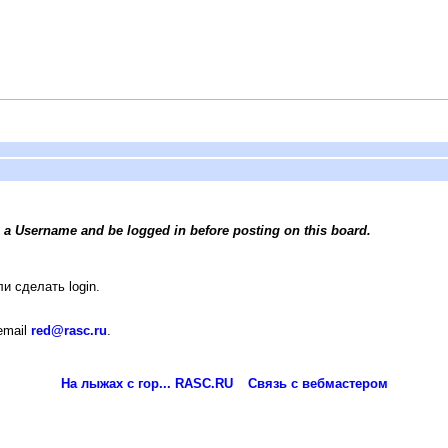
 a Username and be logged in before posting on this board.
и сделать login.
email
red@rasc.ru
.
На лыжах с гор... RASC.RU
Связь с вебмастером