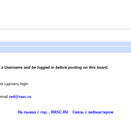
 a Username and be logged in before posting on this board.
и сделать login.
email
red@rasc.ru
.
На лыжах с гор... RASC.RU
Связь с вебмастером