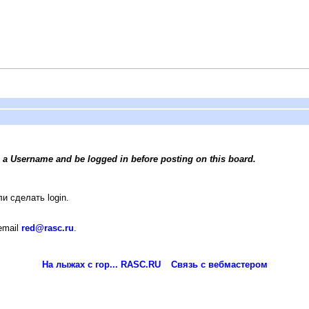
 a Username and be logged in before posting on this board.
и сделать login.
email
red@rasc.ru
.
На лыжах с гор... RASC.RU
Связь с вебмастером