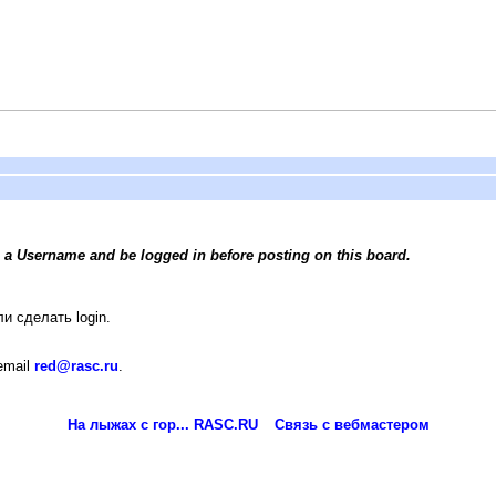
 a Username and be logged in before posting on this board.
и сделать login.
email
red@rasc.ru
.
На лыжах с гор... RASC.RU
Связь с вебмастером