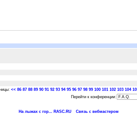
ницы:
<<
86
87
88
89
90
91
92
93
94
95
96
97
98
99
100
101
102
103
104
10
Перейти к конференции:
На лыжах с гор... RASC.RU
Связь с вебмастером