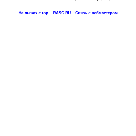
На лыжах с гор... RASC.RU
Связь с вебмастером