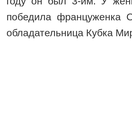
году он был 3-им. У же
победила француженка Op
обладательница Кубка Мир